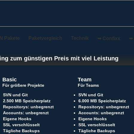
N Pakete
Paketvergleich
Technik
➥ Confixx
➥ 
ng zum günstigen Preis mit viel Leistung
Basic
Team
Für größere Projekte
Für Teams
SVN und Git
SVN und Git
2.500 MB Speicherplatz
6.000 MB Speicherplatz
Repositorys: unbegrenzt
Repositorys: unbegrenzt
Accounts: unbegrenzt
Accounts: unbegrenzt
Eigene Hooks
Eigene Hooks
SSL verschlüsselt
SSL verschlüsselt
Tägliche Backups
Tägliche Backups